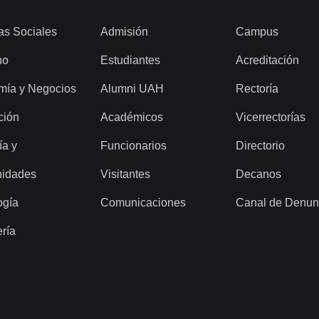
as Sociales
Admisión
Campus
ho
Estudiantes
Acreditación
mía y Negocios
Alumni UAH
Rectoría
ción
Académicos
Vicerrectorías
ía y
Funcionarios
Directorio
idades
Visitantes
Decanos
ogía
Comunicaciones
Canal de Denun
ería