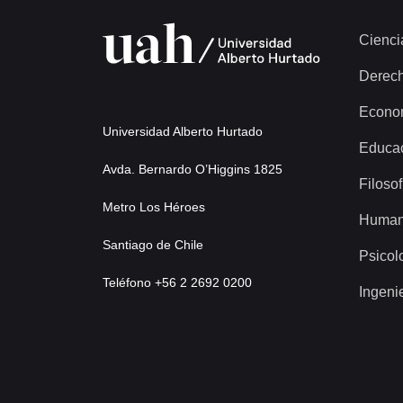
Cienci
Derec
Econo
Universidad Alberto Hurtado
Educa
Avda. Bernardo O’Higgins 1825
Filosof
Metro Los Héroes
Human
Santiago de Chile
Psicol
Teléfono +56 2 2692 0200
Ingeni