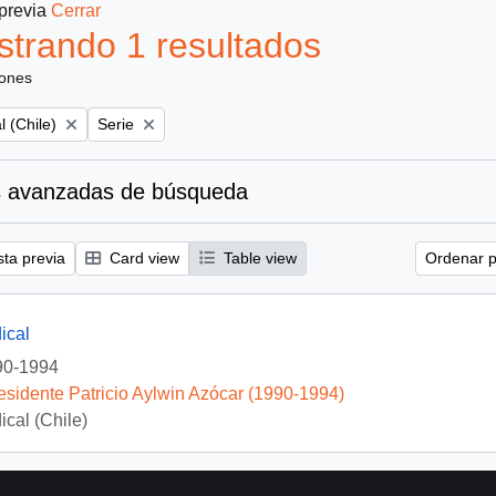
 previa
Cerrar
trando 1 resultados
iones
Remove filter:
l (Chile)
Serie
 avanzadas de búsqueda
sta previa
Card view
Table view
Ordenar p
ical
90-1994
esidente Patricio Aylwin Azócar (1990-1994)
ical (Chile)