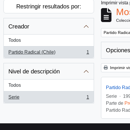
Imprimir vista
Restringir resultados por:
Mos
Colecc
Creador
Remove filter:
Partido Radica
Todos
Opciones
Partido Radical (Chile)
1
, 1 resultados
Imprimir vi
Nivel de descripción
Todos
Partido Rad
Serie
·
19
Serie
1
, 1 resultados
Parte de
Pr
Partido Rad