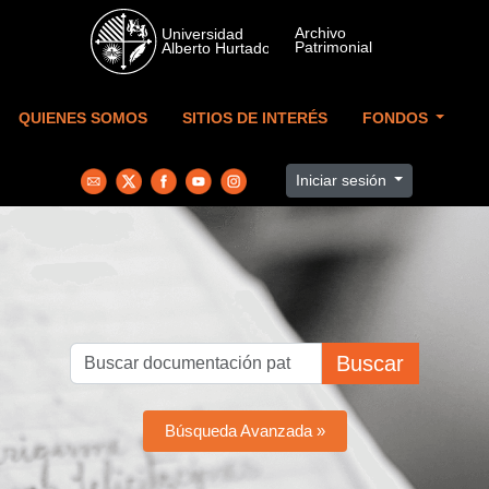
Skip to main content
QUIENES SOMOS
SITIOS DE INTERÉS
FONDOS
Iniciar sesión
Buscar
Búsqueda Avanzada »