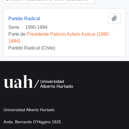
Añadi
Partido Radical
Serie
·
1990-1994
Parte de
Presidente Patricio Aylwin Azócar (1990-
1994)
Partido Radical (Chile)
Universidad Alberto Hurtado
Avda. Bernardo O’Higgins 1825