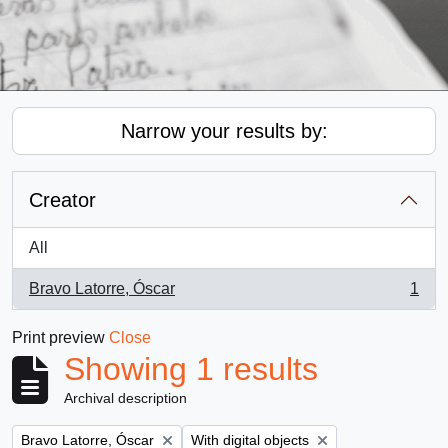
Narrow your results by:
Creator
All
Bravo Latorre, Óscar
1
, 1 results
Print preview
Close
Showing 1 results
Archival description
Remove filter:
Remove filter:
Bravo Latorre, Óscar
With digital objects