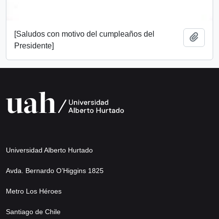
[Saludos con motivo del cumpleaños del
Add t
Presidente]
Universidad Alberto Hurtado
Avda. Bernardo O’Higgins 1825
Metro Los Héroes
Santiago de Chile