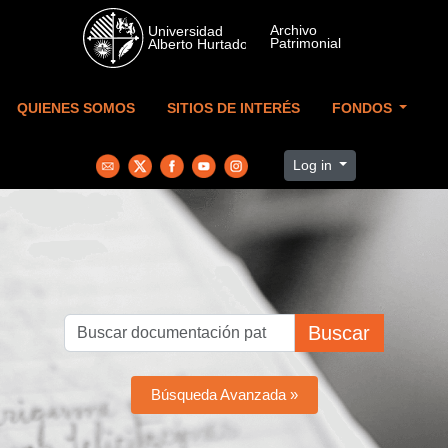
Skip to main content
QUIENES SOMOS
SITIOS DE INTERÉS
FONDOS
Log in
Buscar
Búsqueda Avanzada »