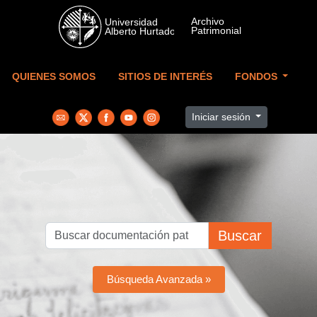
Skip to main content
QUIENES SOMOS
SITIOS DE INTERÉS
FONDOS
Iniciar sesión
Buscar
Búsqueda Avanzada »