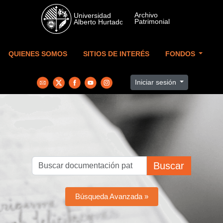
Skip to main content
QUIENES SOMOS
SITIOS DE INTERÉS
FONDOS
Iniciar sesión
Buscar
Búsqueda Avanzada »