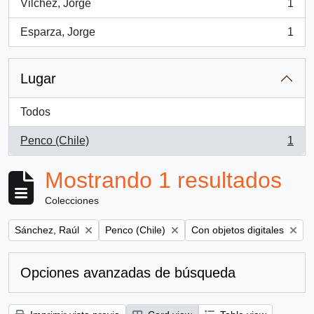
Vilchez, Jorge
1
, 1 resultados
Esparza, Jorge
1
, 1 resultados
Lugar
Todos
Penco (Chile)
1
, 1 resultados
Mostrando 1 resultados
Colecciones
Remove filter:
Remove filter:
Remove filter:
Sánchez, Raúl
Penco (Chile)
Con objetos digitales
Opciones avanzadas de búsqueda