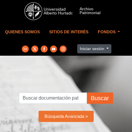
Skip to main content
QUIENES SOMOS
SITIOS DE INTERÉS
FONDOS
Iniciar sesión
Buscar
Búsqueda Avanzada »