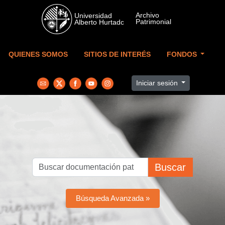
Skip to main content
QUIENES SOMOS
SITIOS DE INTERÉS
FONDOS
Iniciar sesión
Buscar
Búsqueda Avanzada »