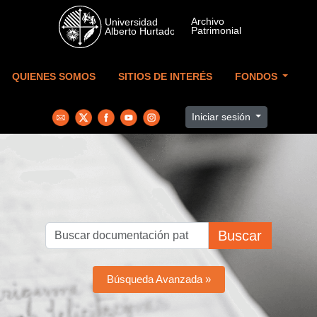
Skip to main content
QUIENES SOMOS
SITIOS DE INTERÉS
FONDOS
Iniciar sesión
Buscar
Búsqueda Avanzada »