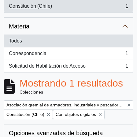
Constitución (Chile)
1
, 1 resultados
Materia
Todos
Correspondencia
1
, 1 resultados
Solicitud de Habilitación de Acceso
1
, 1 resultados
Mostrando 1 resultados
Colecciones
Remove filter:
Asociación gremial de armadores, industriales y pescadores del Maule ( AGAMAULE)
Remove filter:
Remove filter:
Constitución (Chile)
Con objetos digitales
Opciones avanzadas de búsqueda