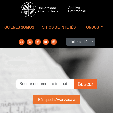
Skip to main content
QUIENES SOMOS
SITIOS DE INTERÉS
FONDOS
Iniciar sesión
Buscar
Búsqueda Avanzada »