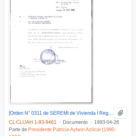
Añadi
[Orden N° 0311 de SEREMI de Vivienda I Región]
CL CLUAH 1-93-9461
·
Documento
·
1993-04-28
Parte de
Presidente Patricio Aylwin Azócar (1990-