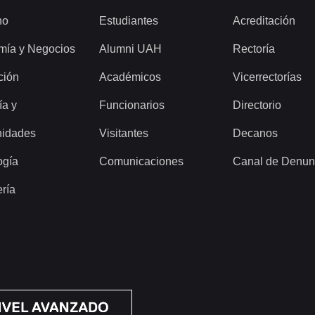
ho
Estudiantes
Acreditación
mía y Negocios
Alumni UAH
Rectoría
ción
Académicos
Vicerrectorías
ía y
Funcionarios
Directorio
idades
Visitantes
Decanos
ogía
Comunicaciones
Canal de Denun
ería