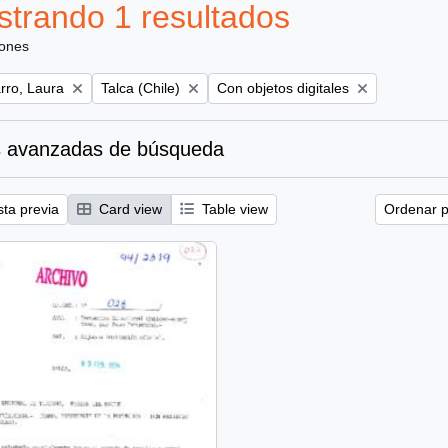
trando 1 resultados
iones
Remove filter:
Remove filter:
ro, Laura
Talca (Chile)
Con objetos digitales
 avanzadas de búsqueda
sta previa
Card view
Table view
Ordenar p