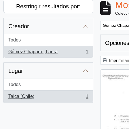
Mos
Restringir resultados por:
Colecc
Remove filter:
Creador
Gómez Chapar
Todos
Opciones
Gómez Chaparro, Laura
1
, 1 resultados
Imprimir vi
Lugar
Todos
Talca (Chile)
1
, 1 resultados