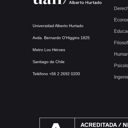
Derec
Econo
Universidad Alberto Hurtado
Educa
Avda. Bernardo O’Higgins 1825
Filosof
Metro Los Héroes
Human
Santiago de Chile
Psicol
Teléfono +56 2 2692 0200
Ingeni