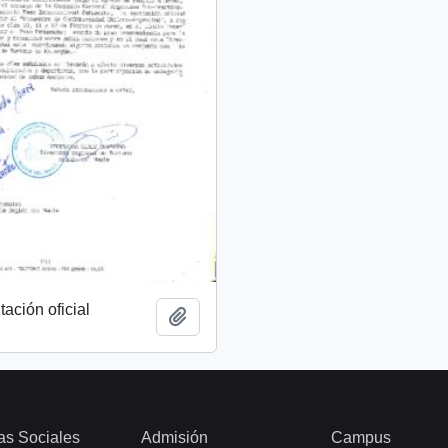
tación oficial
Añadir al portapapeles
as Sociales
Admisión
Campus