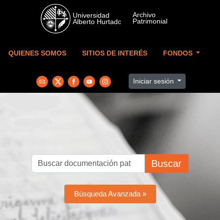
Skip to main content
QUIENES SOMOS
SITIOS DE INTERÉS
FONDOS
Iniciar sesión
Buscar
Búsqueda Avanzada »