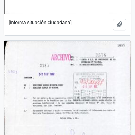
[Informa situación ciudadana]
Añadi