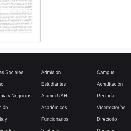
as Sociales
Admisión
Campus
ho
Estudiantes
Acreditación
mía y Negocios
Alumni UAH
Rectoría
ción
Académicos
Vicerrectorías
ía y
Funcionarios
Directorio
idades
Visitantes
Decanos