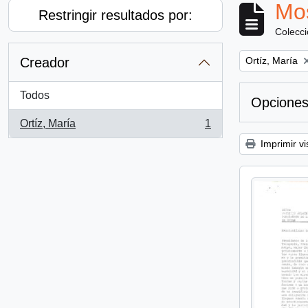
Mos
Restringir resultados por:
Colecc
Remove filter:
Creador
Ortíz, María
Todos
Opciones
Ortíz, María
1
, 1 resultados
Imprimir vi