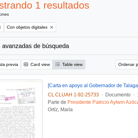
trando 1 resultados
iones
Remove filter:
Con objetos digitales
 avanzadas de búsqueda
sta previa
Card view
Table view
Ordenar p
[Carta en apoyo al Gobernador de Talaga
CL CLUAH 1-92-25733
·
Documento
·
Parte de
Presidente Patricio Aylwin Azóc
Ortíz, María