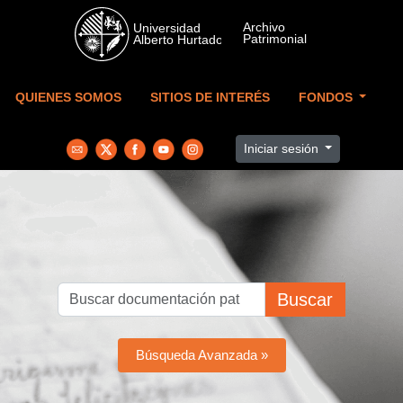
Skip to main content
QUIENES SOMOS
SITIOS DE INTERÉS
FONDOS
Iniciar sesión
Buscar
Búsqueda Avanzada »