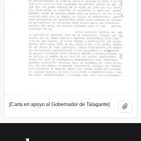
[Carta en apoyo al Gobernador de Talagante]
Añadi