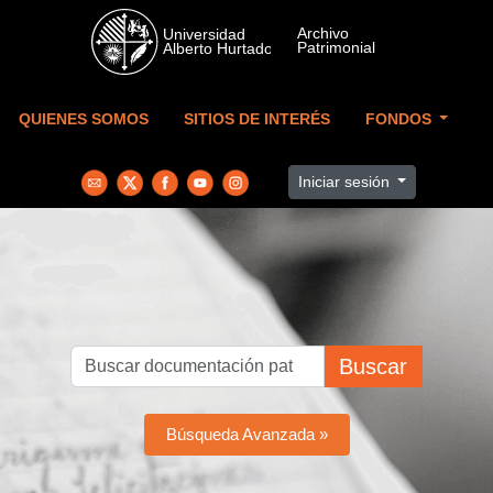
Skip to main content
QUIENES SOMOS
SITIOS DE INTERÉS
FONDOS
Iniciar sesión
Buscar
Búsqueda Avanzada »