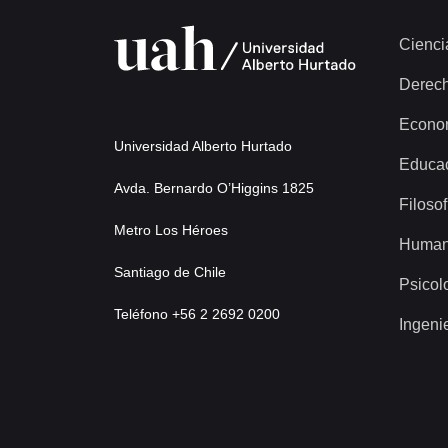
Cienci
Derec
Econo
Universidad Alberto Hurtado
Educa
Avda. Bernardo O’Higgins 1825
Filosof
Metro Los Héroes
Human
Santiago de Chile
Psicol
Teléfono +56 2 2692 0200
Ingeni