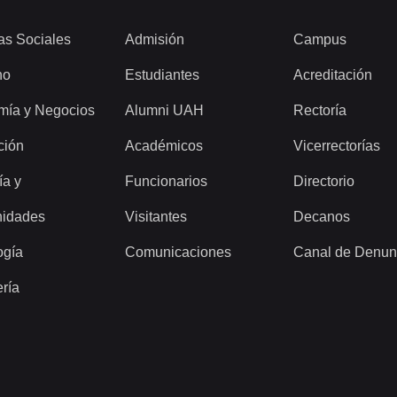
as Sociales
Admisión
Campus
ho
Estudiantes
Acreditación
mía y Negocios
Alumni UAH
Rectoría
ción
Académicos
Vicerrectorías
ía y
Funcionarios
Directorio
idades
Visitantes
Decanos
ogía
Comunicaciones
Canal de Denun
ería