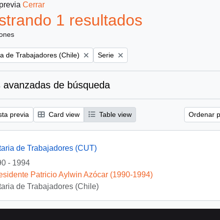
 previa
Cerrar
trando 1 resultados
iones
Remove filter:
ia de Trabajadores (Chile)
Serie
 avanzadas de búsqueda
sta previa
Card view
Table view
Ordenar p
taria de Trabajadores (CUT)
0 - 1994
esidente Patricio Aylwin Azócar (1990-1994)
taria de Trabajadores (Chile)