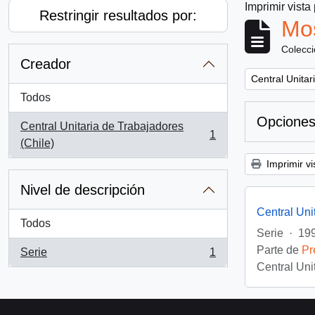
Imprimir vista
Restringir resultados por:
Mos
Colecc
Creador
Remove filter:
Central Unitar
Todos
Opciones
Central Unitaria de Trabajadores
1
, 1 resultados
(Chile)
Imprimir vi
Nivel de descripción
Central Uni
Todos
Serie
·
199
Parte de
Pr
Serie
1
, 1 resultados
Central Uni