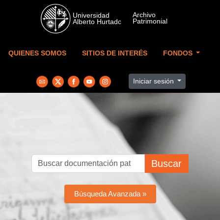
Skip to main content
QUIENES SOMOS
SITIOS DE INTERÉS
FONDOS
Iniciar sesión
Buscar
Búsqueda Avanzada »