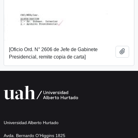
[Oficio Ord. N° 2606 de Jefe de Gabinete
Add t
Presidencial, remite copia de carta]
Universidad Alberto Hurtado
Avda. Bernardo O’Higgins 1825