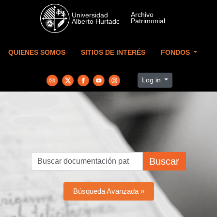
Skip to main content
QUIENES SOMOS
SITIOS DE INTERÉS
FONDOS
Log in
Buscar
Búsqueda Avanzada »