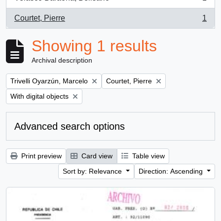
, 1 results
Courtet, Pierre
1
, 1 results
Showing 1 results
Archival description
Remove filter:
Remove filter:
Trivelli Oyarzún, Marcelo
Courtet, Pierre
Remove filter:
With digital objects
Advanced search options
Print preview
Card view
Table view
Sort by: Relevance
Direction: Ascending