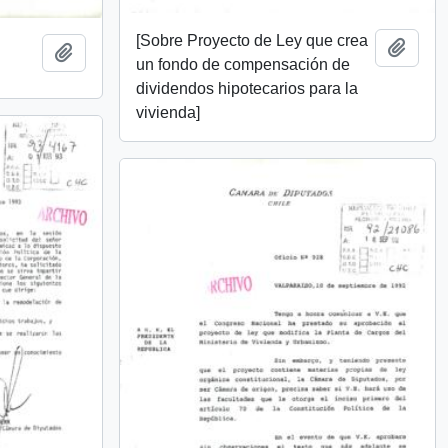
[Sobre Proyecto de Ley que crea
Add t
Add to clipboard
un fondo de compensación de
dividendos hipotecarios para la
vivienda]