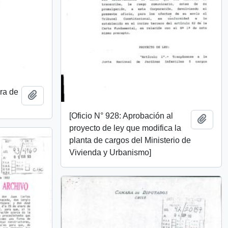
ra de
Add to clipboard
[Oficio N° 928: Aprobación al
Add t
proyecto de ley que modifica la
planta de cargos del Ministerio de
Vivienda y Urbanismo]