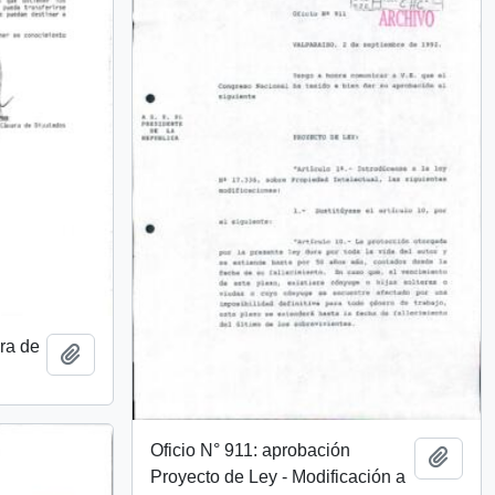
ra de
Add to clipboard
Oficio N° 911: aprobación
Add t
Proyecto de Ley - Modificación a