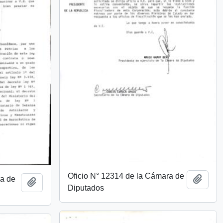
Oficio N° 12314 de la Cámara de
ra de
Add t
Add to clipboard
Diputados