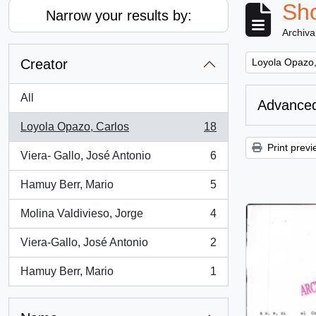
Sho
Narrow your results by:
Archiva
Remove filter:
Creator
Loyola Opazo,
All
Advanced
Loyola Opazo, Carlos
18
, 18 results
Print previ
Viera- Gallo, José Antonio
6
, 6 results
Hamuy Berr, Mario
5
, 5 results
Molina Valdivieso, Jorge
4
, 4 results
Viera-Gallo, José Antonio
2
, 2 results
Hamuy Berr, Mario
1
, 1 results