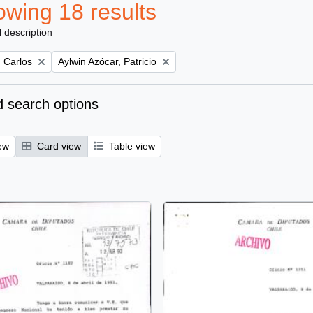
wing 18 results
l description
Remove filter:
 Carlos
Aylwin Azócar, Patricio
 search options
ew
Card view
Table view