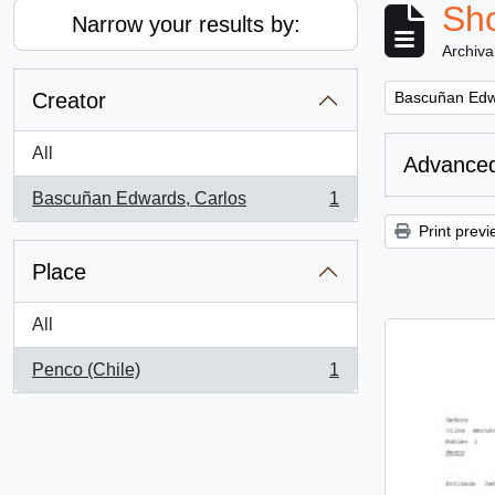
Sho
Narrow your results by:
Archiva
Remove filter:
Creator
Bascuñan Edw
All
Advanced
Bascuñan Edwards, Carlos
1
, 1 results
Print previ
Place
All
Penco (Chile)
1
, 1 results