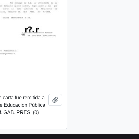
 carta fue remitida a
Add to clipboard
de Educación Pública,
f. GAB. PRES. (0)