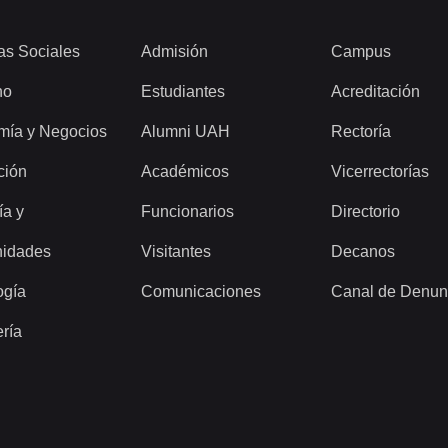
as Sociales
Admisión
Campus
ho
Estudiantes
Acreditación
mía y Negocios
Alumni UAH
Rectoría
ción
Académicos
Vicerrectorías
ía y
Funcionarios
Directorio
idades
Visitantes
Decanos
ogía
Comunicaciones
Canal de Denun
ería