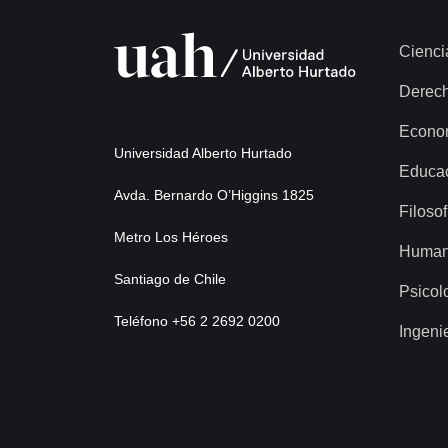
Cienci
Derec
Econo
Universidad Alberto Hurtado
Educa
Avda. Bernardo O’Higgins 1825
Filosof
Metro Los Héroes
Human
Santiago de Chile
Psicol
Teléfono +56 2 2692 0200
Ingeni