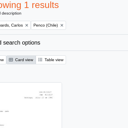
wing 1 results
l description
Remove filter:
ards, Carlos
Penco (Chile)
 search options
ew
Card view
Table view