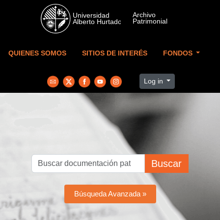
Skip to main content
QUIENES SOMOS
SITIOS DE INTERÉS
FONDOS
Log in
Buscar
Búsqueda Avanzada »