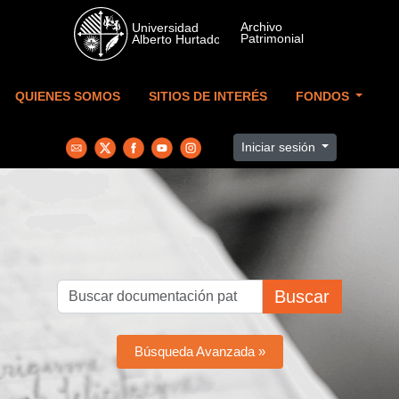
Skip to main content
QUIENES SOMOS
SITIOS DE INTERÉS
FONDOS
Iniciar sesión
Buscar
Búsqueda Avanzada »