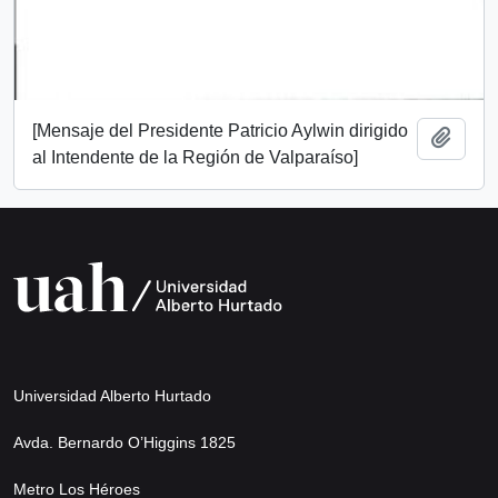
[Mensaje del Presidente Patricio Aylwin dirigido
Añadi
al Intendente de la Región de Valparaíso]
Universidad Alberto Hurtado
Avda. Bernardo O’Higgins 1825
Metro Los Héroes