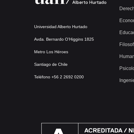
Derec
Econo
Universidad Alberto Hurtado
Educa
Avda. Bernardo O’Higgins 1825
Filosof
Metro Los Héroes
Human
Santiago de Chile
Psicol
Teléfono +56 2 2692 0200
Ingeni