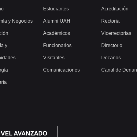
ho
Estudiantes
Acreditación
mía y Negocios
Alumni UAH
Rectoría
ción
Académicos
Vicerrectorías
ía y
Funcionarios
Directorio
idades
Visitantes
Decanos
ogía
Comunicaciones
Canal de Denun
ería