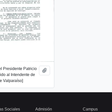
l Presidente Patricio
Añadir al portapapeles
gido al Intendente de
e Valparaíso]
as Sociales
Admisión
Campus