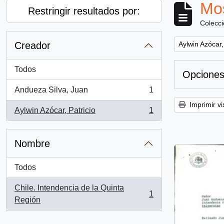
Mos
Restringir resultados por:
Colecc
Remove filter:
Creador
Aylwin Azócar,
Todos
Opciones
Andueza Silva, Juan
1
, 1 resultados
Imprimir vi
Aylwin Azócar, Patricio
1
, 1 resultados
Nombre
Todos
Chile. Intendencia de la Quinta
1
, 1 resultados
Región