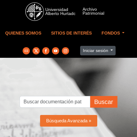
Skip to main content
QUIENES SOMOS
SITIOS DE INTERÉS
FONDOS
Iniciar sesión
Buscar
Búsqueda Avanzada »