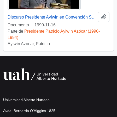
Añadi
Discurso Presidente Aylwin en Convención Santiago: Video
Documento
·
1990-11-16
Parte de
Presidente Patricio Aylwin Azócar (1990-
1994)
Aylwin Azocar, Patricio
Universidad Alberto Hurtado
Avda. Bernardo O’Higgins 1825