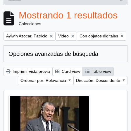
, 1 resultados
Mostrando 1 resultados
Colecciones
Remove filter:
Remove filter:
Remove filter:
Aylwin Azocar, Patricio
Video
Con objetos digitales
Opciones avanzadas de búsqueda
Imprimir vista previa
Card view
Table view
Ordenar por: Relevancia
Dirección: Descendente