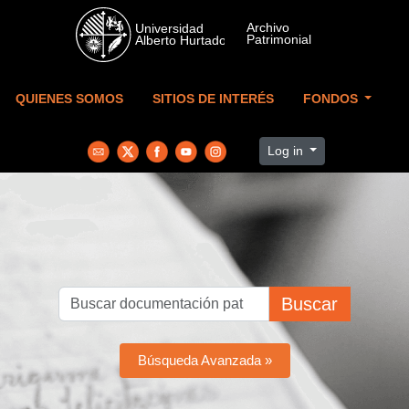
Skip to main content
QUIENES SOMOS
SITIOS DE INTERÉS
FONDOS
Log in
Buscar
Búsqueda Avanzada »