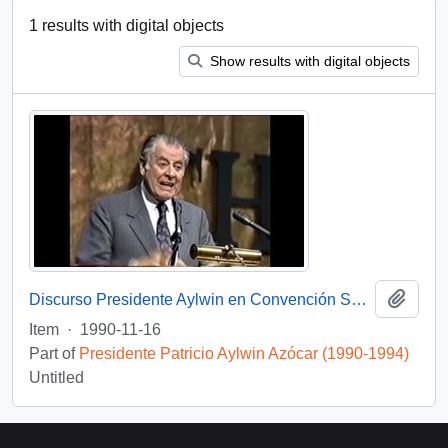
1 results with digital objects
Show results with digital objects
Add t
Discurso Presidente Aylwin en Convención Santiago: Video
Item
·
1990-11-16
Part of
Presidente Patricio Aylwin Azócar (1990-1994)
Untitled