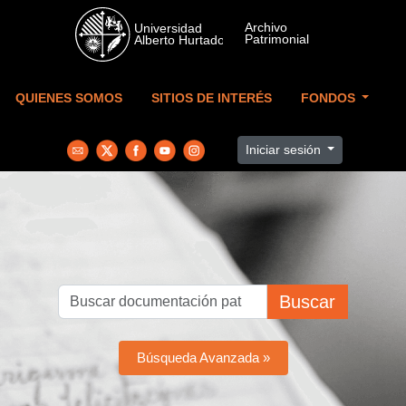
Skip to main content
QUIENES SOMOS
SITIOS DE INTERÉS
FONDOS
Iniciar sesión
Buscar
Búsqueda Avanzada »