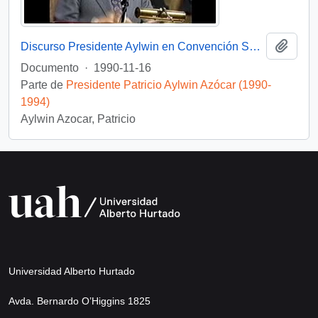
Añadi
Discurso Presidente Aylwin en Convención Santiago: Video
Documento
·
1990-11-16
Parte de
Presidente Patricio Aylwin Azócar (1990-
1994)
Aylwin Azocar, Patricio
Universidad Alberto Hurtado
Avda. Bernardo O’Higgins 1825