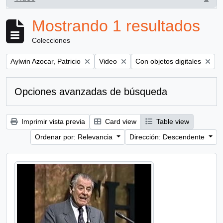
, 1 resultados
Mostrando 1 resultados
Colecciones
Remove filter:
Remove filter:
Remove filter:
Aylwin Azocar, Patricio
Video
Con objetos digitales
Opciones avanzadas de búsqueda
Imprimir vista previa
Card view
Table view
Ordenar por: Relevancia
Dirección: Descendente