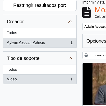
Imprimir vista
Restringir resultados por:
Mos
Colecc
Creador
Remove filter:
Aylwin Azocar,
Todos
Opciones
Aylwin Azocar, Patricio
1
, 1 resultados
Imprimir vi
Tipo de soporte
Todos
Video
1
, 1 resultados