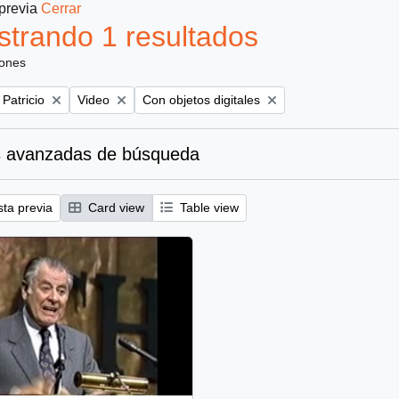
 previa
Cerrar
trando 1 resultados
iones
Remove filter:
Remove filter:
 Patricio
Video
Con objetos digitales
 avanzadas de búsqueda
sta previa
Card view
Table view