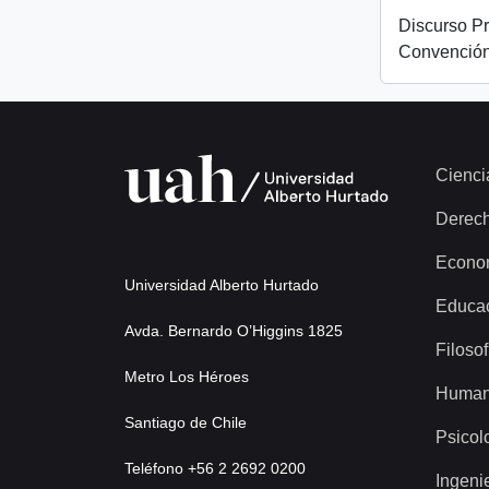
Discurso Pr
Convención
Cienci
Derec
Econo
Universidad Alberto Hurtado
Educa
Avda. Bernardo O’Higgins 1825
Filosof
Metro Los Héroes
Human
Santiago de Chile
Psicol
Teléfono +56 2 2692 0200
Ingeni