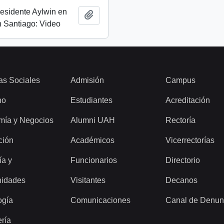
esidente Aylwin en
Añadir al portapapeles
 Santiago: Video
as Sociales
Admisión
Campus
ho
Estudiantes
Acreditación
mía y Negocios
Alumni UAH
Rectoría
ción
Académicos
Vicerrectorías
ía y
Funcionarios
Directorio
idades
Visitantes
Decanos
ogía
Comunicaciones
Canal de Denun
ería