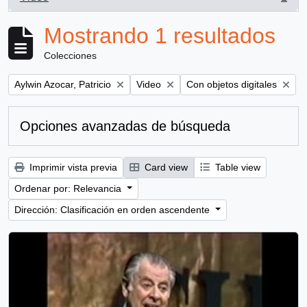
, 1 resultados
Mostrando 1 resultados
Colecciones
Remove filter:
Remove filter:
Remove filter:
Aylwin Azocar, Patricio
Video
Con objetos digitales
Opciones avanzadas de búsqueda
Imprimir vista previa
Card view
Table view
Ordenar por: Relevancia
Dirección: Clasificación en orden ascendente