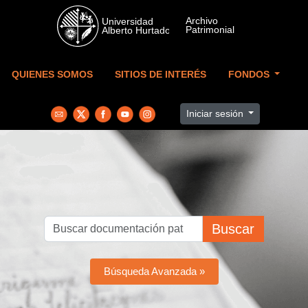
Skip to main content
QUIENES SOMOS
SITIOS DE INTERÉS
FONDOS
Iniciar sesión
Buscar
Búsqueda Avanzada »