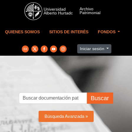
Skip to main content
QUIENES SOMOS
SITIOS DE INTERÉS
FONDOS
Iniciar sesión
Buscar
Búsqueda Avanzada »