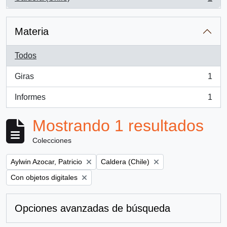
, 1 resultados
Materia
Todos
Giras
1
, 1 resultados
Informes
1
, 1 resultados
Mostrando 1 resultados
Colecciones
Remove filter:
Remove filter:
Aylwin Azocar, Patricio
Caldera (Chile)
Remove filter:
Con objetos digitales
Opciones avanzadas de búsqueda