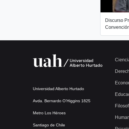
Discurso Pr
Convención
Cienci
Derec
Econo
Universidad Alberto Hurtado
Educa
Avda. Bernardo O’Higgins 1825
Filosof
Metro Los Héroes
Human
Santiago de Chile
Psicol