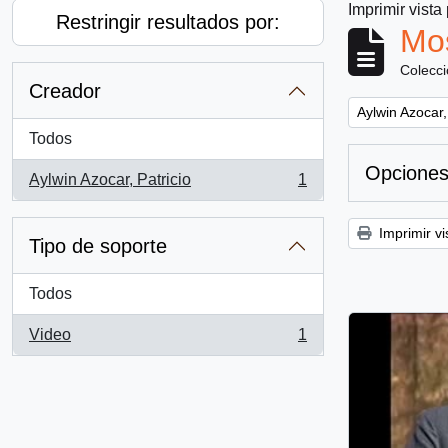
Imprimir vista
Restringir resultados por:
Mos
Colecc
Creador
Remove filter:
Aylwin Azocar,
Todos
Opciones
Aylwin Azocar, Patricio
1
, 1 resultados
Imprimir vi
Tipo de soporte
Todos
Video
1
, 1 resultados