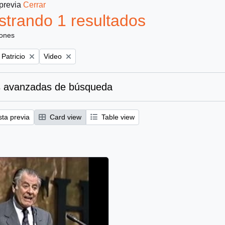
 previa
Cerrar
trando 1 resultados
iones
Remove filter:
 Patricio
Video
 avanzadas de búsqueda
sta previa
Card view
Table view