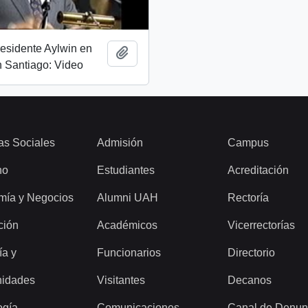
esidente Aylwin en
Añadir al portapapeles
 Santiago: Video
as Sociales
Admisión
Campus
ho
Estudiantes
Acreditación
mía y Negocios
Alumni UAH
Rectoría
ción
Académicos
Vicerrectorías
ía y
Funcionarios
Directorio
idades
Visitantes
Decanos
ogía
Comunicaciones
Canal de Denun