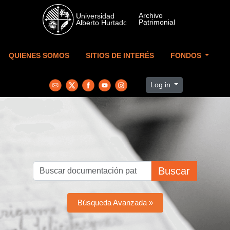
Skip to main content
QUIENES SOMOS
SITIOS DE INTERÉS
FONDOS
Log in
Buscar
Búsqueda Avanzada »