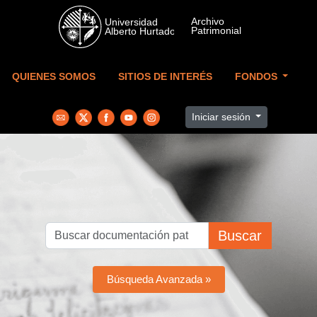
Skip to main content
QUIENES SOMOS
SITIOS DE INTERÉS
FONDOS
Iniciar sesión
Buscar
Búsqueda Avanzada »