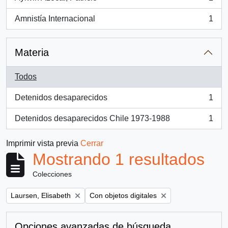
, 1 resultados
Amnistía Internacional
1
, 1 resultados
Materia
Todos
Detenidos desaparecidos
1
, 1 resultados
Detenidos desaparecidos Chile 1973-1988
1
, 1 resultados
Imprimir vista previa
Cerrar
Mostrando 1 resultados
Colecciones
Remove filter:
Remove filter:
Laursen, Elisabeth
Con objetos digitales
Opciones avanzadas de búsqueda