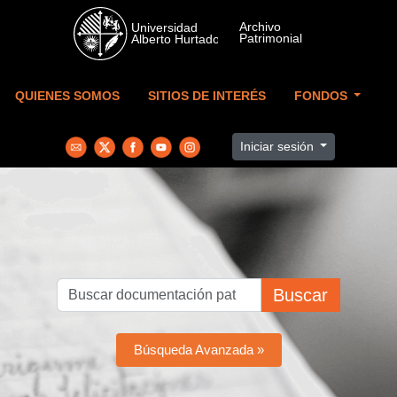
Skip to main content
QUIENES SOMOS
SITIOS DE INTERÉS
FONDOS
Iniciar sesión
Buscar
Búsqueda Avanzada »