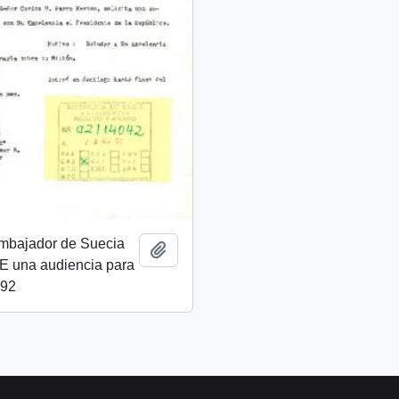
Embajador de Suecia
Añadir al portapapeles
S.E una audiencia para
992