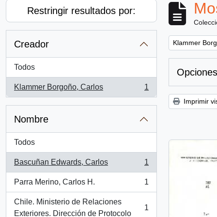
Mos
Restringir resultados por:
Colecc
Remove filter:
Creador
Klammer Borg
Todos
Opciones
Klammer Borgoño, Carlos
1
, 1 resultados
Imprimir vi
Nombre
Todos
Bascuñan Edwards, Carlos
1
, 1 resultados
Parra Merino, Carlos H.
1
, 1 resultados
Chile. Ministerio de Relaciones
1
, 1 resultados
Exteriores. Dirección de Protocolo