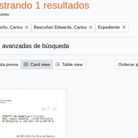
trando 1 resultados
iones
Remove filter:
Remove filter:
oño, Carlos
Bascuñan Edwards, Carlos
Expediente
 avanzadas de búsqueda
sta previa
Card view
Table view
Ordenar p