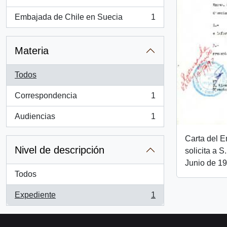
Embajada de Chile en Suecia
1
, 1 resultados
Materia
Todos
Correspondencia
1
, 1 resultados
Audiencias
1
, 1 resultados
Carta del 
Nivel de descripción
solicita a 
Junio de 1
Todos
Expediente
1
, 1 resultados