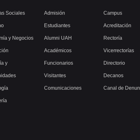
as Sociales
Admisión
Campus
ho
Estudiantes
Acreditación
mía y Negocios
Alumni UAH
Rectoría
ción
Académicos
Vicerrectorías
ía y
Funcionarios
Directorio
idades
Visitantes
Decanos
ogía
Comunicaciones
Canal de Denun
ería