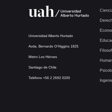
Cienci
Derec
Econo
Universidad Alberto Hurtado
Educa
Avda. Bernardo O’Higgins 1825
Filosof
Metro Los Héroes
Human
Santiago de Chile
Psicol
Teléfono +56 2 2692 0200
Ingeni