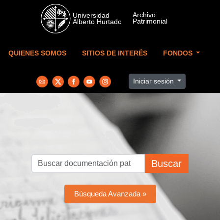
Skip to main content
QUIENES SOMOS
SITIOS DE INTERÉS
FONDOS
Iniciar sesión
Buscar
Búsqueda Avanzada »