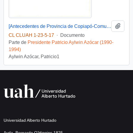
Añadi
[Antecedentes de Provincia de Copiapó-Comuna de Copiapó, Caldera. Tierra Amarilla].
CL CLUAH 1-23-5-17
·
Documento
Parte de
Presidente Patricio Aylwin Azócar (1990-
1994)
Aylwin Azócar, Patricio1
Universidad Alberto Hurtado
Avda. Bernardo O’Higgins 1825