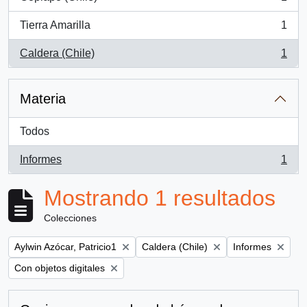
, 1 resultados
Tierra Amarilla
1
, 1 resultados
Caldera (Chile)
1
, 1 resultados
Materia
Todos
Informes
1
, 1 resultados
Mostrando 1 resultados
Colecciones
Remove filter:
Remove filter:
Remove filter:
Aylwin Azócar, Patricio1
Caldera (Chile)
Informes
Remove filter:
Con objetos digitales