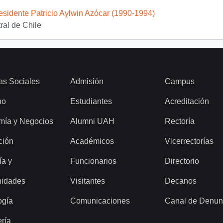
esidente Patricio Aylwin Azócar (1990-1994)
al de Chile
as Sociales
Admisión
Campus
ho
Estudiantes
Acreditación
mía y Negocios
Alumni UAH
Rectoría
ción
Académicos
Vicerrectorías
ía y
Funcionarios
Directorio
idades
Visitantes
Decanos
ogía
Comunicaciones
Canal de Denun
ería