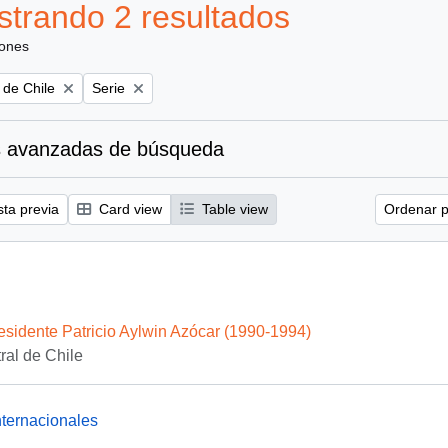
trando 2 resultados
iones
Remove filter:
 de Chile
Serie
 avanzadas de búsqueda
sta previa
Card view
Table view
Ordenar p
esidente Patricio Aylwin Azócar (1990-1994)
al de Chile
ternacionales