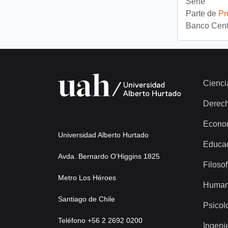
Serie
Parte de
Pr
Banco Centr
Cienci
Derec
Econo
Universidad Alberto Hurtado
Educa
Avda. Bernardo O’Higgins 1825
Filosof
Metro Los Héroes
Human
Santiago de Chile
Psicol
Teléfono +56 2 2692 0200
Ingeni