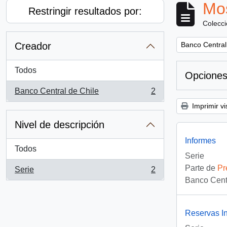
Mos
Restringir resultados por:
Colecc
Remove filter:
Creador
Banco Central
Todos
Opciones
Banco Central de Chile
2
, 2 resultados
Imprimir vi
Nivel de descripción
Informes
Todos
Serie
Parte de
Pr
Serie
2
, 2 resultados
Banco Centr
Reservas In