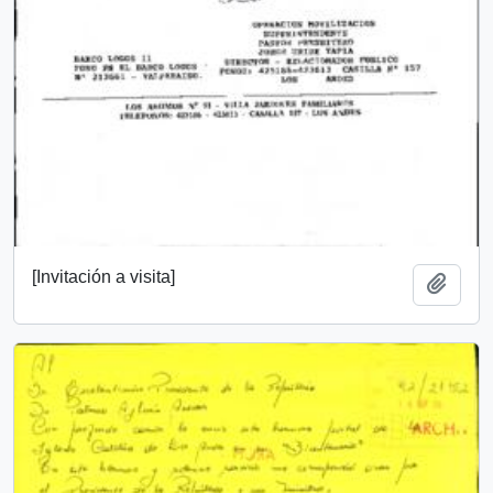
[Invitación a visita]
Añadi