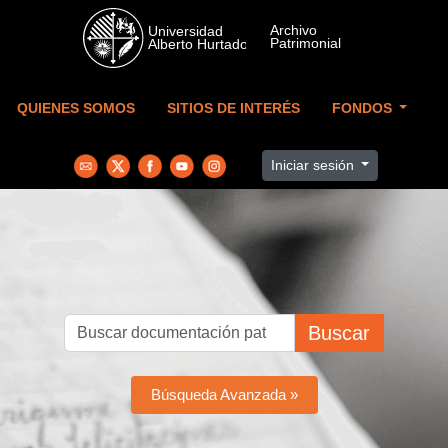
Skip to main content
QUIENES SOMOS
SITIOS DE INTERÉS
FONDOS
Iniciar sesión
Buscar
Búsqueda Avanzada »