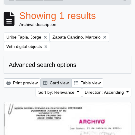
, 1 results
Showing 1 results
Archival description
Remove filter:
Remove filter:
Uribe Tapia, Jorge
Zapata Cancino, Marcelo
Remove filter:
With digital objects
Advanced search options
Print preview
Card view
Table view
Sort by: Relevance
Direction: Ascending