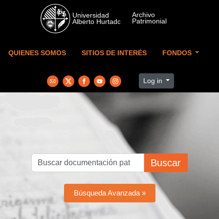
Skip to main content
QUIENES SOMOS
SITIOS DE INTERÉS
FONDOS
Log in
Buscar
Búsqueda Avanzada »