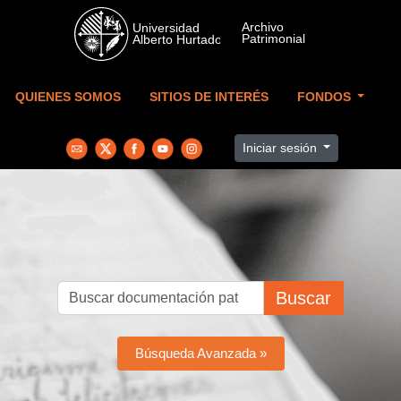
Skip to main content
QUIENES SOMOS
SITIOS DE INTERÉS
FONDOS
Iniciar sesión
Buscar
Búsqueda Avanzada »