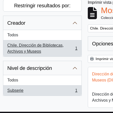
Imprimir vista
Restringir resultados por:
Mos
Colecc
Creador
Remove filter:
Chile. Direcci
Todos
Opciones
Chile. Dirección de Bibliotecas,
1
, 1 resultados
Archivos y Museos
Imprimir vi
Nivel de descripción
Dirección d
Todos
Museos (D
Subserie
1
, 1 resultados
Dirección d
Archivos y