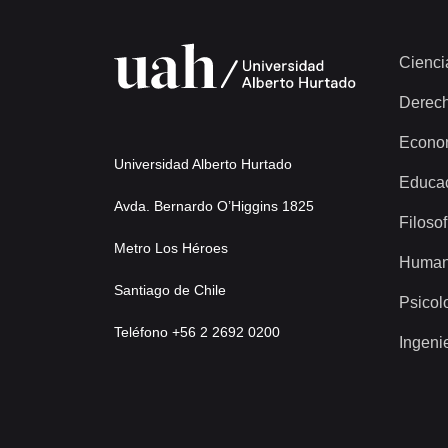
Cienci
Derec
Econo
Universidad Alberto Hurtado
Educa
Avda. Bernardo O’Higgins 1825
Filosof
Metro Los Héroes
Human
Santiago de Chile
Psicol
Teléfono +56 2 2692 0200
Ingeni