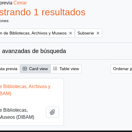
 previa
Cerrar
trando 1 resultados
iones
Remove filter:
ón de Bibliotecas, Archivos y Museos
Subserie
 avanzadas de búsqueda
sta previa
Card view
Table view
Ordenar p
e Bibliotecas, Archivos y
IBAM)
e Bibliotecas,
Añadir al portapapeles
 Museos (DIBAM)