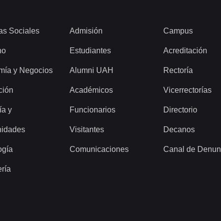
as Sociales
Admisión
Campus
ho
Estudiantes
Acreditación
mía y Negocios
Alumni UAH
Rectoría
ción
Académicos
Vicerrectorías
ía y
Funcionarios
Directorio
idades
Visitantes
Decanos
ogía
Comunicaciones
Canal de Denun
ería