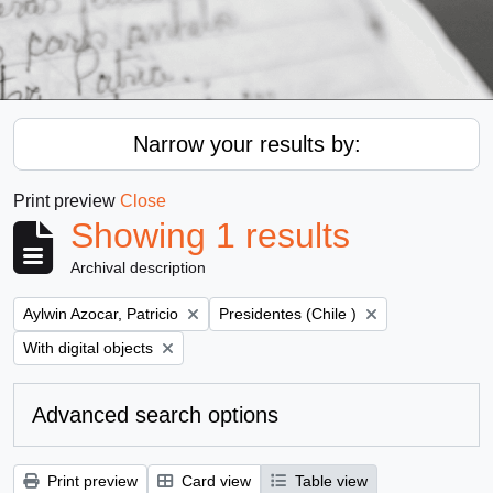
Narrow your results by:
Print preview
Close
Showing 1 results
Archival description
Remove filter:
Remove filter:
Aylwin Azocar, Patricio
Presidentes (Chile )
Remove filter:
With digital objects
Advanced search options
Print preview
Card view
Table view