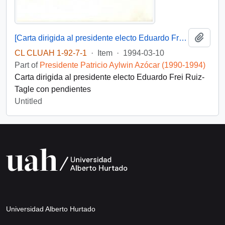
Add t
[Carta dirigida al presidente electo Eduardo Frei Ruiz-Tagle]
CL CLUAH 1-92-7-1
·
Item
·
1994-03-10
Part of
Presidente Patricio Aylwin Azócar (1990-1994)
Carta dirigida al presidente electo Eduardo Frei Ruiz-
Tagle con pendientes
Untitled
Universidad Alberto Hurtado