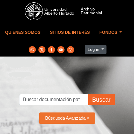
Skip to main content
QUIENES SOMOS
SITIOS DE INTERÉS
FONDOS
Log in
Buscar
Búsqueda Avanzada »