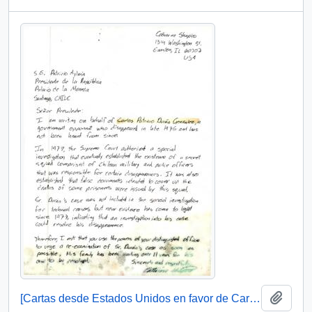
Añadi
[Cartas desde Estados Unidos en favor de Carlos Patricio Durán González]