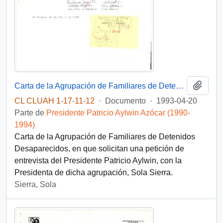
Añadi
Carta de la Agrupación de Familiares de Detenidos Desaparecidos dirigida al Presidente Aylwin, solicitan entrevista personal en La Moneda
CL CLUAH 1-17-11-12
·
Documento
·
1993-04-20
Parte de
Presidente Patricio Aylwin Azócar (1990-
1994)
Carta de la Agrupación de Familiares de Detenidos
Desaparecidos, en que solicitan una petición de
entrevista del Presidente Patricio Aylwin, con la
Presidenta de dicha agrupación, Sola Sierra.
Sierra, Sola