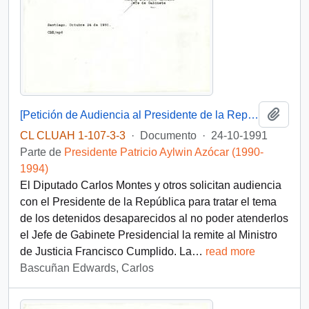
Añadi
[Petición de Audiencia al Presidente de la República por parte de el Diputado Carlos Montes y otros sobre el tema de los detenidos desaparecidos]
CL CLUAH 1-107-3-3
·
Documento
·
24-10-1991
Parte de
Presidente Patricio Aylwin Azócar (1990-
1994)
El Diputado Carlos Montes y otros solicitan audiencia
con el Presidente de la República para tratar el tema
de los detenidos desaparecidos al no poder atenderlos
el Jefe de Gabinete Presidencial la remite al Ministro
de Justicia Francisco Cumplido. La
…
read more
Bascuñan Edwards, Carlos