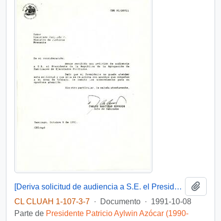
Añadi
[Deriva solicitud de audiencia a S.E. el Presidente de la República de la Agrupación de Familiares de Ejecutados Políticos]
CL CLUAH 1-107-3-7
·
Documento
·
1991-10-08
Parte de
Presidente Patricio Aylwin Azócar (1990-