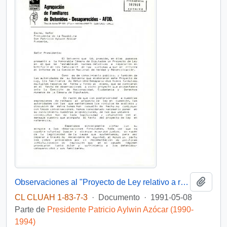
Añadi
Observaciones al "Proyecto de Ley relativo a reparaciones de los familiares de las victimas a que se refiere el informe de la Comisión Nacional de Verdad y Reconciliación"
CL CLUAH 1-83-7-3
·
Documento
·
1991-05-08
Parte de
Presidente Patricio Aylwin Azócar (1990-
1994)