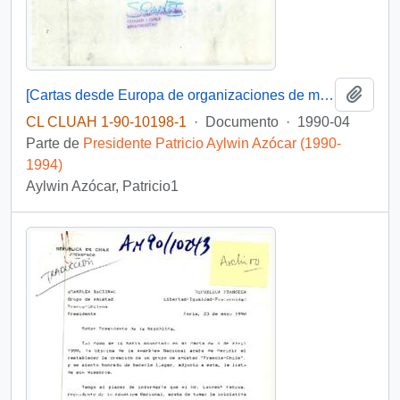
Añadi
[Cartas desde Europa de organizaciones de mujeres y derechos humanos]
CL CLUAH 1-90-10198-1
·
Documento
·
1990-04
Parte de
Presidente Patricio Aylwin Azócar (1990-
1994)
Aylwin Azócar, Patricio1