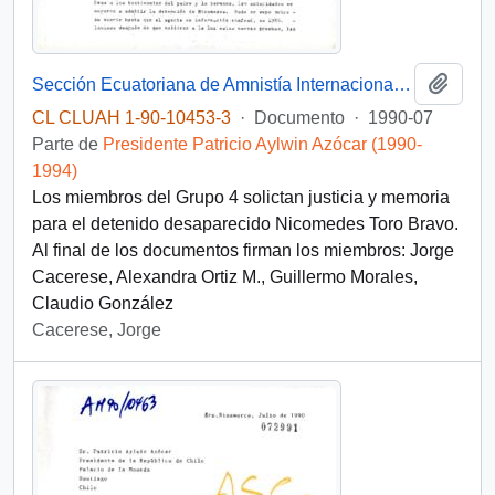
Añadi
Sección Ecuatoriana de Amnistía Internacional al Presidente de la República solicitan justicia y memorial en relación a los detenidos desaparecidos]
CL CLUAH 1-90-10453-3
·
Documento
·
1990-07
Parte de
Presidente Patricio Aylwin Azócar (1990-
1994)
Los miembros del Grupo 4 solictan justicia y memoria
para el detenido desaparecido Nicomedes Toro Bravo.
Al final de los documentos firman los miembros: Jorge
Cacerese, Alexandra Ortiz M., Guillermo Morales,
Claudio González
Cacerese, Jorge