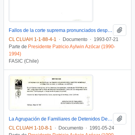
Añadi
Fallos de la corte suprema pronunciados después del 28 de mayo.1993-07-19
CL CLUAH 1-1-88-4-1
·
Documento
·
1993-07-21
Parte de
Presidente Patricio Aylwin Azócar (1990-
1994)
FASIC (Chile)
Añadi
La Agrupación de Familiares de Detenidos Desaparecidos invita al Presidente Aylwin a la inauguración de la exposición "Caminando por la Verdad se abrirá paso a la justicia"
CL CLUAH 1-10-8-1
·
Documento
·
1991-05-24