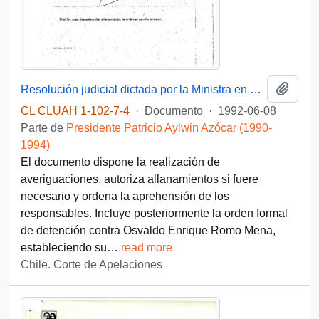
Añadi
Resolución judicial dictada por la Ministra en Visita del 3.º Juzgado del Crimen de Santiago, mediante la cual se ordena a la Prefectura de Investigaciones practicar diligencias para esclarecer el delito de secuestro de Alfonso Chanfreau
CL CLUAH 1-102-7-4
·
Documento
·
1992-06-08
Parte de
Presidente Patricio Aylwin Azócar (1990-
1994)
El documento dispone la realización de
averiguaciones, autoriza allanamientos si fuere
necesario y ordena la aprehensión de los
responsables. Incluye posteriormente la orden formal
de detención contra Osvaldo Enrique Romo Mena,
estableciendo su
…
read more
Chile. Corte de Apelaciones