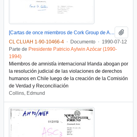
Añadi
[Cartas de once miembros de Cork Group de Amnistía Internacional Irlanda felictando la gestión del Presidente y la creación de la Comisión de Verdad y Reconciliación he instándolo a solucionar judicialmente la problemática de los detenidos desaparecidos en Chile y las violaciones a los derechos humanos]
CL CLUAH 1-90-10466-4
·
Documento
·
1990-07-12
Parte de
Presidente Patricio Aylwin Azócar (1990-
1994)
Miembros de amnistía internacional Irlanda abogan por
la resolución judicial de las violaciones de derechos
humanos en Chile luego de la creación de la Comisión
de Verdad y Reconciliación
Collins, Edmund