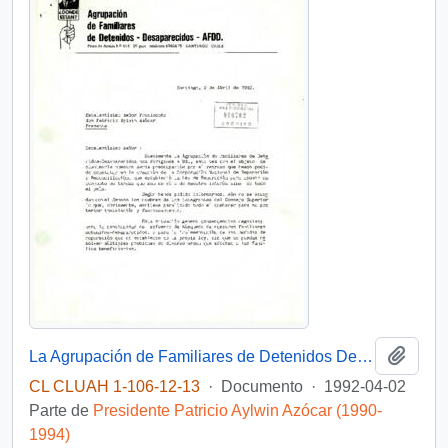
Añadi
La Agrupación de Familiares de Detenidos Desaparecidos reitera su preocupación en relación al retraso en la creación de la Corporación Nacional de Reparación y Reconciliación
CL CLUAH 1-106-12-13
·
Documento
·
1992-04-02
Parte de
Presidente Patricio Aylwin Azócar (1990-
1994)