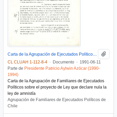
Añadi
Carta de la Agrupación de Ejecutados Políticos solicita al Presidente Aylwin un proyecto de Ley que declare nula la Ley de Amnistía
CL CLUAH 1-112-8-4
·
Documento
·
1991-06-11
Parte de
Presidente Patricio Aylwin Azócar (1990-
1994)
Carta de la Agrupación de Familiares de Ejecutados
Políticos sobre el proyecto de Ley que declare nula la
ley de amnistía
Agrupación de Familiares de Ejecutados Políticos de
Chile