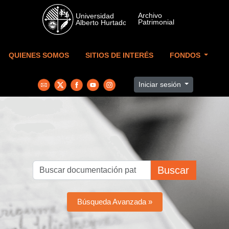
Skip to main content
QUIENES SOMOS
SITIOS DE INTERÉS
FONDOS
Iniciar sesión
Buscar
Búsqueda Avanzada »