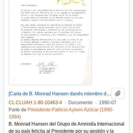
Añadi
[Carta de B. Monrad Hansen danés miembro de un Grupo de Amnistía Internacional de su país al Presidente Aylwin constatando la creación de la Comisión de Verdad y Reconciliación como una buena medida de retorno a la democracia pero enfatiza que los responsables de crímenes a los derechos humanos deben judicialmente ser procesados en honor a las víctimas y sus familiares]
CL CLUAH 1-90-10463-4
·
Documento
·
1990-07
Parte de
Presidente Patricio Aylwin Azócar (1990-
1994)
B. Monrad Hansen del Grupo de Amnistía Internacional
de su país felicita al Presidente por su gestión y la