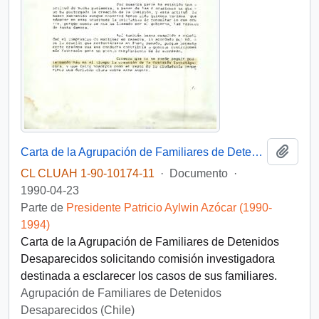
Añadi
Carta de la Agrupación de Familiares de Detenidos Desaparecidos dirigida al Presidente Aylwin, manifiesta preocupación por el tiempo transcurrido en la Creación de la Comisión Investigadora destinada a esclarecer los hechos ocurridos con sus familiares
CL CLUAH 1-90-10174-11
·
Documento
·
1990-04-23
Parte de
Presidente Patricio Aylwin Azócar (1990-
1994)
Carta de la Agrupación de Familiares de Detenidos
Desaparecidos solicitando comisión investigadora
destinada a esclarecer los casos de sus familiares.
Agrupación de Familiares de Detenidos
Desaparecidos (Chile)