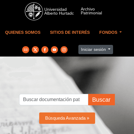
Skip to main content
QUIENES SOMOS
SITIOS DE INTERÉS
FONDOS
Iniciar sesión
Buscar
Búsqueda Avanzada »