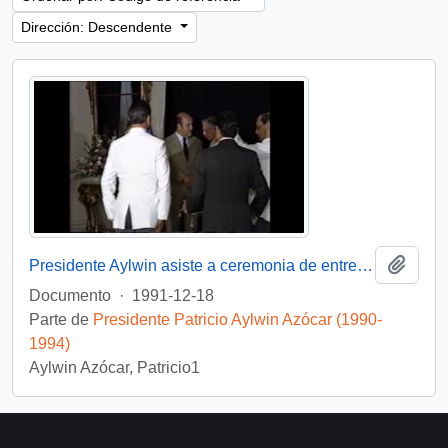
Dirección: Descendente
Añadi
Presidente Aylwin asiste a ceremonia de entrega de Condecoración a Generales del Ejercito : video
Documento
·
1991-12-18
Parte de
Presidente Patricio Aylwin Azócar (1990-
1994)
Aylwin Azócar, Patricio1