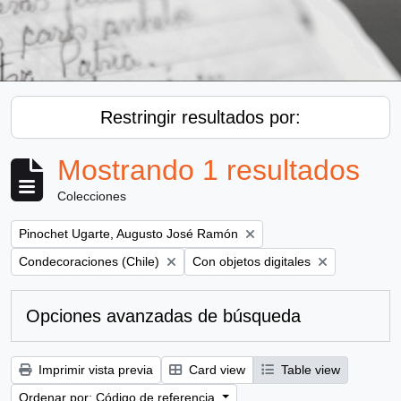
Restringir resultados por:
Mostrando 1 resultados
Colecciones
Remove filter:
Pinochet Ugarte, Augusto José Ramón
Remove filter:
Remove filter:
Condecoraciones (Chile)
Con objetos digitales
Opciones avanzadas de búsqueda
Imprimir vista previa
Card view
Table view
Ordenar por: Código de referencia