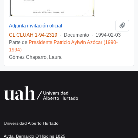
Añadi
Adjunta invitación oficial
CL CLUAH 1-94-2319
·
Documento
·
1994-02-03
Parte de
Presidente Patricio Aylwin Azócar (1990-
1994)
Gómez Chaparro, Laura
Universidad Alberto Hurtado
Avda. Bernardo O’Higgins 1825