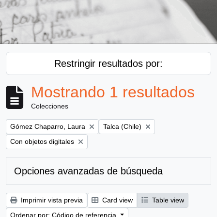
Restringir resultados por:
Mostrando 1 resultados
Colecciones
Remove filter:
Remove filter:
Gómez Chaparro, Laura
Talca (Chile)
Remove filter:
Con objetos digitales
Opciones avanzadas de búsqueda
Imprimir vista previa
Card view
Table view
Ordenar por: Código de referencia