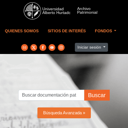
Skip to main content
QUIENES SOMOS
SITIOS DE INTERÉS
FONDOS
Iniciar sesión
Buscar
Búsqueda Avanzada »