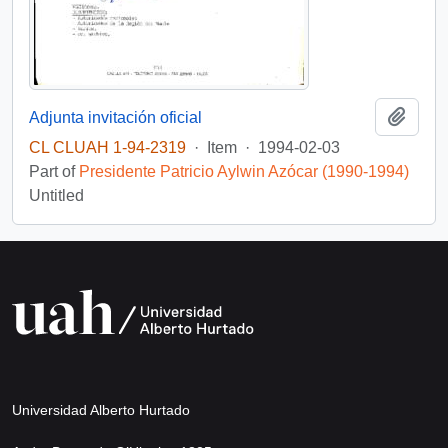
Add t
Adjunta invitación oficial
CL CLUAH 1-94-2319
·
Item
·
1994-02-03
Part of
Presidente Patricio Aylwin Azócar (1990-1994)
Untitled
Universidad Alberto Hurtado