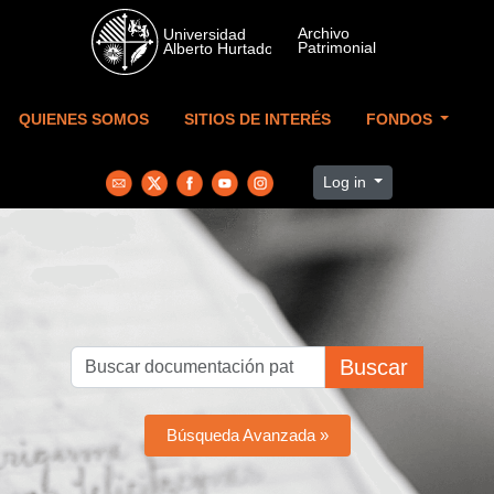
Skip to main content
QUIENES SOMOS
SITIOS DE INTERÉS
FONDOS
Log in
Buscar
Búsqueda Avanzada »