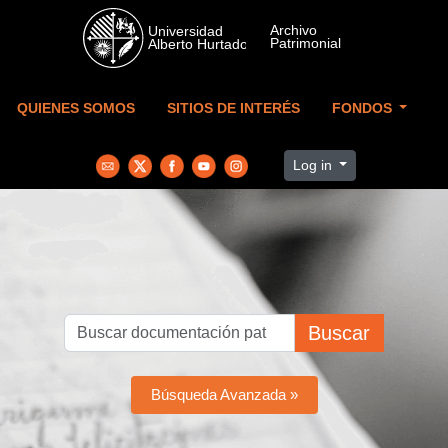
Skip to main content
QUIENES SOMOS
SITIOS DE INTERÉS
FONDOS
Log in
Buscar
Búsqueda Avanzada »