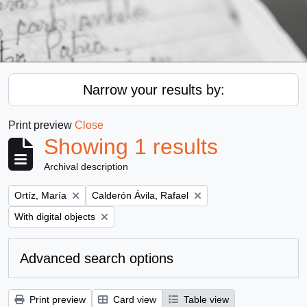
Narrow your results by:
Print preview
Close
Showing 1 results
Archival description
Remove filter:
Remove filter:
Ortíz, María
Calderón Ávila, Rafael
Remove filter:
With digital objects
Advanced search options
Print preview
Card view
Table view