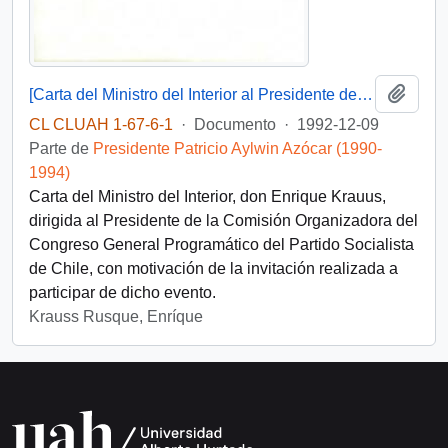
Añadi
[Carta del Ministro del Interior al Presidente de la Comisión Organizadora del Congreso General Programático del Partido Socialista de Chile]
CL CLUAH 1-67-6-1
·
Documento
·
1992-12-09
Parte de
Presidente Patricio Aylwin Azócar (1990-
1994)
Carta del Ministro del Interior, don Enrique Krauus,
dirigida al Presidente de la Comisión Organizadora del
Congreso General Programático del Partido Socialista
de Chile, con motivación de la invitación realizada a
participar de dicho evento.
Krauss Rusque, Enríque