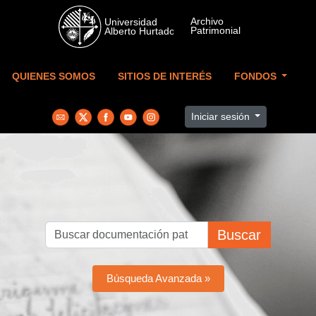
Skip to main content
QUIENES SOMOS
SITIOS DE INTERÉS
FONDOS
Iniciar sesión
Buscar
Búsqueda Avanzada »