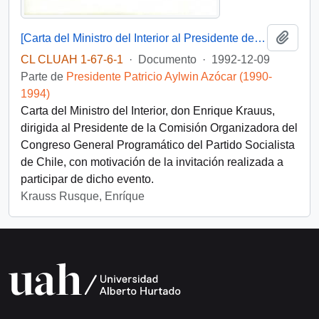
Añadi
[Carta del Ministro del Interior al Presidente de la Comisión Organizadora del Congreso General Programático del Partido Socialista de Chile]
CL CLUAH 1-67-6-1
·
Documento
·
1992-12-09
Parte de
Presidente Patricio Aylwin Azócar (1990-
1994)
Carta del Ministro del Interior, don Enrique Krauus,
dirigida al Presidente de la Comisión Organizadora del
Congreso General Programático del Partido Socialista
de Chile, con motivación de la invitación realizada a
participar de dicho evento.
Krauss Rusque, Enríque