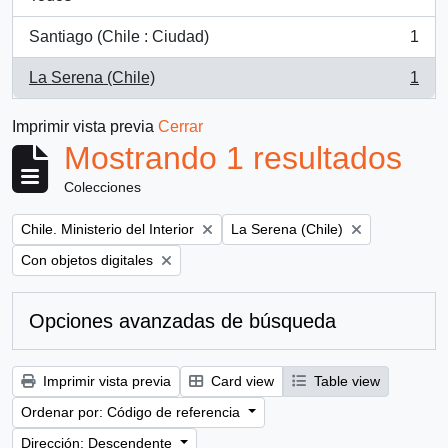
Santiago (Chile : Ciudad)
1
, 1 resultados
La Serena (Chile)
1
, 1 resultados
Imprimir vista previa
Cerrar
Mostrando 1 resultados
Colecciones
Remove filter:
Remove filter:
Chile. Ministerio del Interior
La Serena (Chile)
Remove filter:
Con objetos digitales
Opciones avanzadas de búsqueda
Imprimir vista previa
Card view
Table view
Ordenar por: Código de referencia
Dirección: Descendente