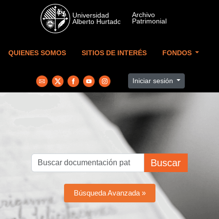
Skip to main content
QUIENES SOMOS
SITIOS DE INTERÉS
FONDOS
Iniciar sesión
Buscar
Búsqueda Avanzada »