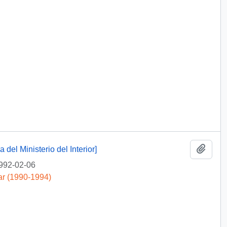
Añadi
del Ministerio del Interior]
992-02-06
ar (1990-1994)