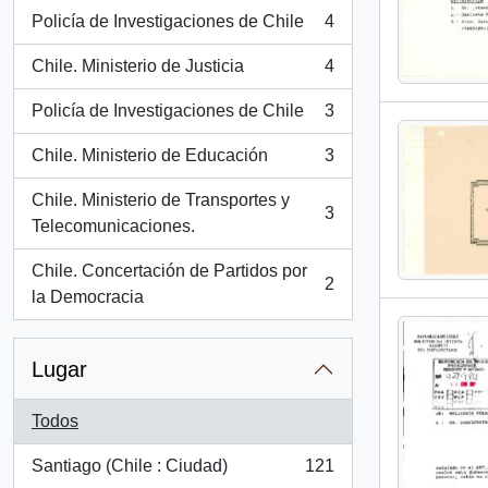
Policía de Investigaciones de Chile
4
, 4 resultados
Chile. Ministerio de Justicia
4
, 4 resultados
Policía de Investigaciones de Chile
3
, 3 resultados
Chile. Ministerio de Educación
3
, 3 resultados
Chile. Ministerio de Transportes y
3
, 3 resultados
Telecomunicaciones.
Chile. Concertación de Partidos por
2
, 2 resultados
la Democracia
Lugar
Todos
Santiago (Chile : Ciudad)
121
, 121 resultados