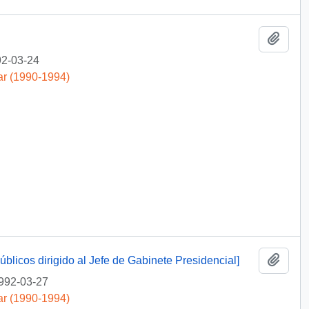
Añadi
2-03-24
ar (1990-1994)
Añadi
licos dirigido al Jefe de Gabinete Presidencial]
992-03-27
ar (1990-1994)