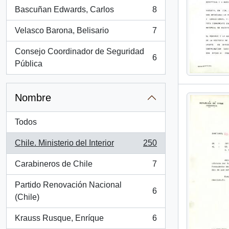
Bascuñan Edwards, Carlos
8
, 8 resultados
Velasco Barona, Belisario
7
, 7 resultados
Consejo Coordinador de Seguridad
6
, 6 resultados
Pública
Nombre
Todos
Chile. Ministerio del Interior
250
, 250 resultados
Carabineros de Chile
7
, 7 resultados
Partido Renovación Nacional
6
, 6 resultados
(Chile)
Krauss Rusque, Enríque
6
, 6 resultados