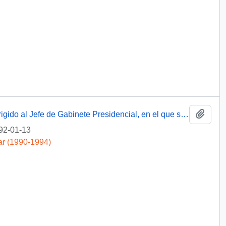
Añadi
[Mensaje del Subsecretario del Interior dirigido al Jefe de Gabinete Presidencial, en el que se remite informe elaborado por la Policía de Investigaciones de Chile]
92-01-13
ar (1990-1994)