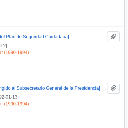
Añadi
 del Plan de Seguridad Cuidadana]
9-?]
ar (1990-1994)
Añadi
irigido al Subsecretario General de la Presidencia]
92-01-13
ar (1990-1994)