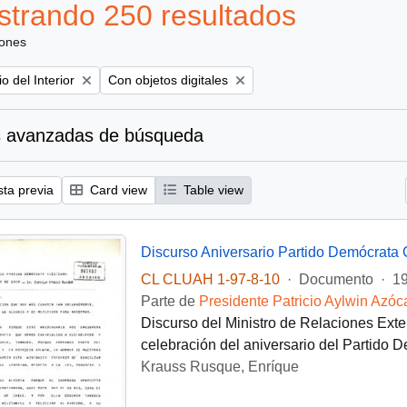
trando 250 resultados
iones
Remove filter:
io del Interior
Con objetos digitales
 avanzadas de búsqueda
sta previa
Card view
Table view
Discurso Aniversario Partido Demócrata C
CL CLUAH 1-97-8-10
·
Documento
·
19
Parte de
Presidente Patricio Aylwin Azóc
Discurso del Ministro de Relaciones Exte
celebración del aniversario del Partido 
Krauss Rusque, Enríque