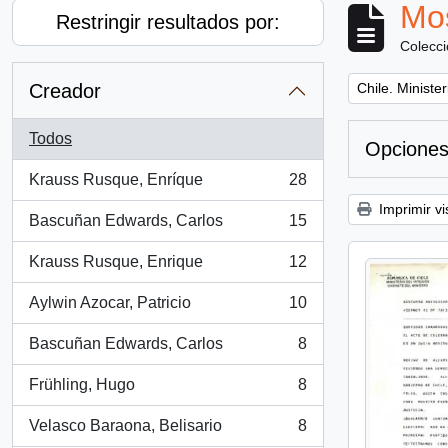
Mos
Restringir resultados por:
Colecc
Remove filter:
Creador
Chile. Minister
Todos
Opciones
Krauss Rusque, Enríque
28
, 28 resultados
Imprimir vi
Bascuñan Edwards, Carlos
15
, 15 resultados
Krauss Rusque, Enrique
12
, 12 resultados
Aylwin Azocar, Patricio
10
, 10 resultados
Bascuñan Edwards, Carlos
8
, 8 resultados
Frühling, Hugo
8
, 8 resultados
Velasco Baraona, Belisario
8
, 8 resultados