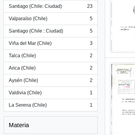
Santiago (Chile: Ciudad)
23
, 23 resultados
Valparaíso (Chile)
5
, 5 resultados
Santiago (Chile : Ciudad)
5
, 5 resultados
Viña del Mar (Chile)
3
, 3 resultados
Talca (Chile)
2
, 2 resultados
Arica (Chile)
2
, 2 resultados
Aysén (Chile)
2
, 2 resultados
Valdivia (Chile)
1
, 1 resultados
La Serena (Chile)
1
, 1 resultados
Materia