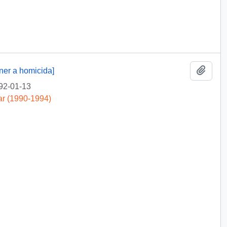
Añadi
ner a homicida]
92-01-13
ar (1990-1994)