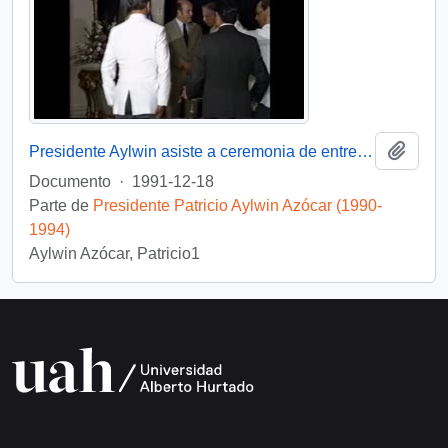
Añadi
Presidente Aylwin asiste a ceremonia de entrega de Condecoración a Generales del Ejercito : video
Documento
·
1991-12-18
Parte de
Presidente Patricio Aylwin Azócar (1990-
1994)
Aylwin Azócar, Patricio1