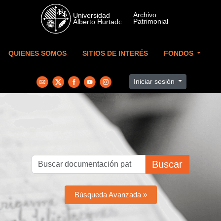
Skip to main content
QUIENES SOMOS
SITIOS DE INTERÉS
FONDOS
Iniciar sesión
Buscar
Búsqueda Avanzada »