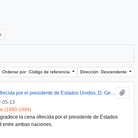
Ordenar por: Código de referencia
Dirección: Descendente
Añadi
Discurso del presidente Aylwin en cena ofrecida por el presidente de Estados Unidos, D. George Bush
-05-13
ar (1990-1994)
agradece la cena ofrecida por el presidente de Estados
 entre ambas naciones.