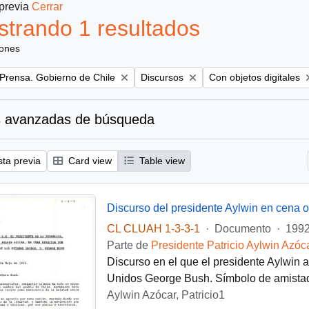
 previa
Cerrar
trando 1 resultados
iones
Remove filter:
Remove filter:
 Prensa. Gobierno de Chile
Discursos
Con objetos digitales
 avanzadas de búsqueda
sta previa
Card view
Table view
CL CLUAH 1-3-3-1
·
Documento
·
1992
Parte de
Presidente Patricio Aylwin Azóc
Discurso en el que el presidente Aylwin 
Unidos George Bush. Símbolo de amistad
Aylwin Azócar, Patricio1