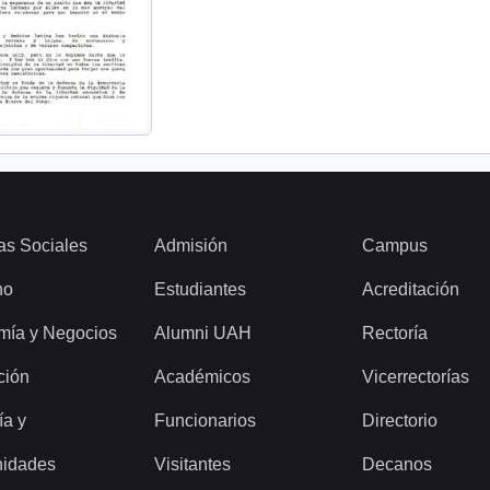
as Sociales
Admisión
Campus
ho
Estudiantes
Acreditación
mía y Negocios
Alumni UAH
Rectoría
ción
Académicos
Vicerrectorías
ía y
Funcionarios
Directorio
idades
Visitantes
Decanos