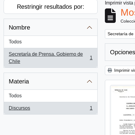
Imprimir vista
Restringir resultados por:
Mos
Colecc
Nombre
Remove filter:
Secretaría de
Todos
Opciones
Secretaría de Prensa. Gobierno de
1
, 1 resultados
Chile
Imprimir vi
Materia
Todos
Discursos
1
, 1 resultados